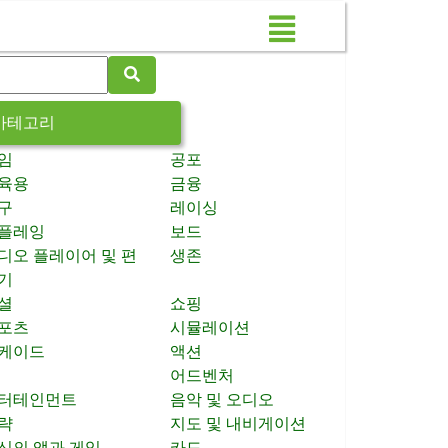
카테고리
임
공포
육용
금융
구
레이싱
플레잉
보드
디오 플레이어 및 편
생존
기
셜
쇼핑
포츠
시뮬레이션
케이드
액션
어드벤처
터테인먼트
음악 및 오디오
략
지도 및 내비게이션
신의 앱과 게임
카드