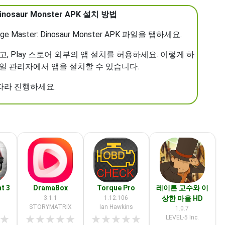
Dinosaur Monster APK 설치 방법
e Master: Dinosaur Monster APK 파일을 탭하세요.
하고, Play 스토어 외부의 앱 설치를 허용하세요. 이렇게 하
 파일 관리자에서 앱을 설치할 수 있습니다.
 따라 진행하세요.
t 3
DramaBox
Torque Pro
레이튼 교수와 이
3.1.1
1.12.106
상한 마을 HD
STORYMATRIX
Ian Hawkins
1.0.7
★
★
★
★
★
★
★
★
★
★
★
LEVEL-5 Inc.