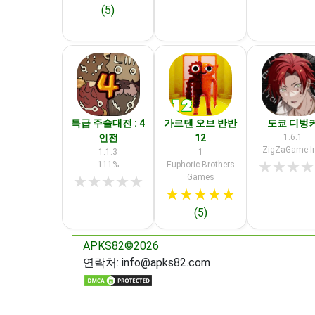
(5)
특급 주술대전 : 4
가르텐 오브 반반
도쿄 디벙
인전
12
1.6.1
ZigZaGame In
1.1.3
1
★
★
★
★
111%
Euphoric Brothers
Games
★
★
★
★
★
★
★
★
★
★
(5)
APKS82©2026
연락처:
info@apks82.com