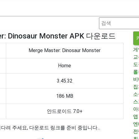
er: Dinosaur Monster APK 다운로드
게
Merge Master: Dinosaur Monster
교
도
Home
롤
비
3.45.32
집
소
186 MB
스
아
안드로이드 7.0+
앱
엔
다려 주세요, 다운로드 링크를 준비 중입니다...
전
최