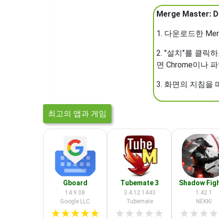
Merge Master: 
1. 다운로드한 Merg
2. "설치"를 클릭
면 Chrome이나
3. 화면의 지침을
최고의 앱과 게임
Gboard
Tubemate 3
Shadow Figh
14.9.08
3.4.12.1443
1.42.1
Google LLC
Tubemate
NEKKI
★
★
★
★
★
★
★
★
★
★
★
★
★
★