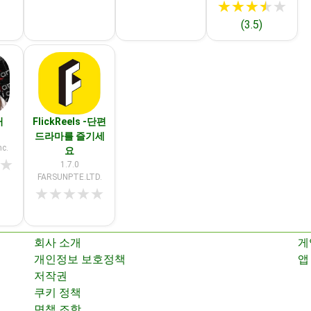
★
★
★
★
★
(3.5)
커
FlickReels -단편
드라마를 즐기세
c.
요
★
1.7.0
FARSUNPTE.LTD.
★
★
★
★
★
회사 소개
게
개인정보 보호정책
앱
저작권
쿠키 정책
면책 조항