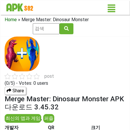
Home
»
Merge Master: Dinosaur Monster
post
(0/5) - Votes: 0 users
Share
Merge Master: Dinosaur Monster APK
다운로드 3.45.32
최신의 앱과 게임
,
퍼즐
개발자
QR
크기