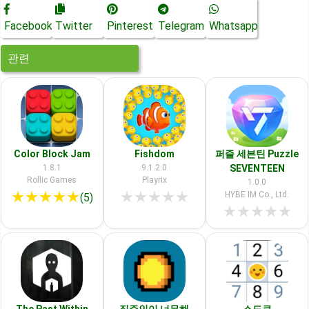
Facebook
Twitter
Pinterest
Telegram
Whatsapp
관련
Color Block Jam
Fishdom
퍼즐 세븐틴 Puzzle
1.8.1
9.1.2.0
SEVENTEEN
Rollic Games
Playrix
1.0.0
★
★
★
★
★
★
★
★
★
★
HYBE IM Co., Ltd.
(5)
★
★
★
★
★