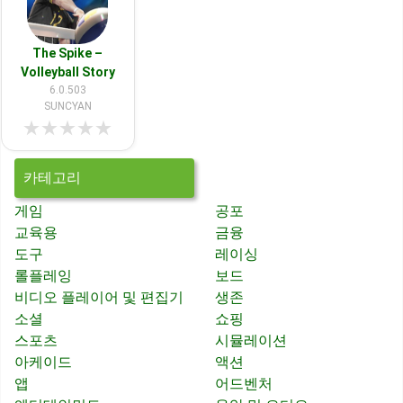
The Spike –
Volleyball Story
6.0.503
SUNCYAN
★
★
★
★
★
카테고리
게임
공포
교육용
금융
도구
레이싱
롤플레잉
보드
비디오 플레이어 및 편집기
생존
소셜
쇼핑
스포츠
시뮬레이션
아케이드
액션
앱
어드벤처