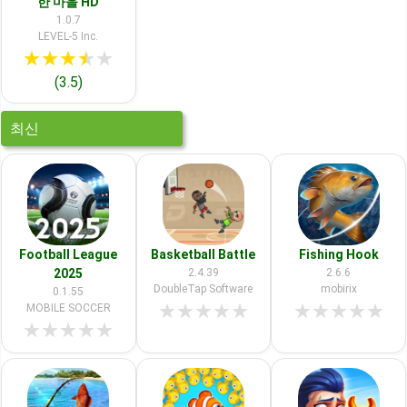
한 마을 HD
1.0.7
LEVEL-5 Inc.
★
★
★
★
★
(3.5)
최신
Football League
Basketball Battle
Fishing Hook
2025
2.4.39
2.6.6
DoubleTap Software
mobirix
0.1.55
★
★
★
★
★
★
★
★
★
★
MOBILE SOCCER
★
★
★
★
★