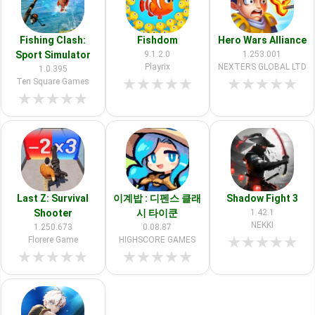
Fishing Clash:
Fishdom
Hero Wars Alliance
Sport Simulator
9.1.2.0
1.253.001
Playrix
NEXTERS GLOBAL LTD
1.0.395
★
★
★
★
★
★
★
★
★
★
Ten Square Games
★
★
★
★
★
Last Z: Survival
이계밥 : 디펜스 클래
Shadow Fight 3
Shooter
시 타이쿤
1.42.1
NEKKI
1.250.673
0.08.87
★
★
★
★
★
Florere Game
HIGHSCORE GAMES
★
★
★
★
★
★
★
★
★
★