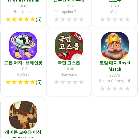
The Past Within
집주인이 너무해
스도쿠
7.8.03
1.2.13
1.0.8
Rusty Lake
TrampolineTales
Moca
★
★
★
★
★
★
★
★
★
★
★
★
★
★
★
(5)
드롭 머지 : 브레인롯
국민 고스톱
로얄 매치 Royal
1.0.8
1.0.38
Match
ApkS82
Noriworks
28375
★
★
★
★
★
★
★
★
★
★
Dream Games, Ltd.
(5)
★
★
★
★
★
레이튼 교수와 이상